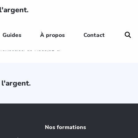
l'argent.
x maximum
Guides
À propos
Contact
édit: 242,45 €.
Prêt à tempérament cash et
 rembourser de 7.553,52 €.
l'argent.
Nos formations