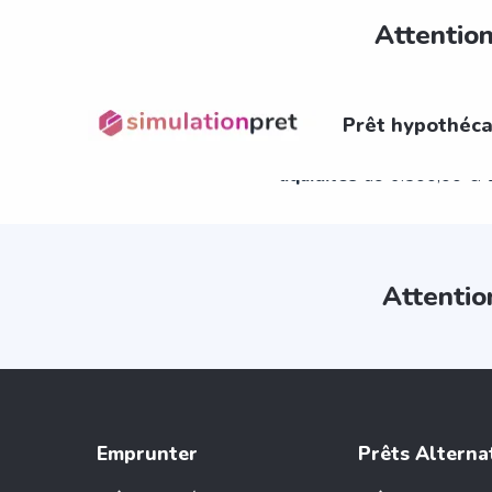
Attention
Exemple 
Prêt hypothéca
Taux Annuel Effectif Global : 10,50%.
Tau
liquidités
de 6.500,00 €.
Attentio
Emprunter
Prêts Alterna