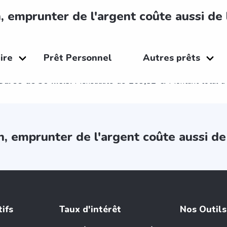
, emprunter de l'argent coûte aussi de 
représentatif pour un montant demandé de 6.500,00 € au tau
ire
Prêt Personnel
Autres prêts
x débiteur
fixe
: 7,53%. Frais compris dans le coût total du cr
Durée de 36 mois.
Mensualité de
209,82 €.
Montant total à
n, emprunter de l'argent coûte aussi de 
tifs
Taux d'intérêt
Nos Outils