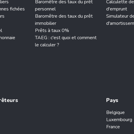
liers
Baromêtre des taux du prêt
Calculette de
nnes fichées
personnel
d'emprunt
urs
Baromêtre des taux du prêt
Simulateur d
immobilier
d'amortisse
el
Prêts à taux 0%
monnaie
TAEG : c'est quoi et comment
le calculer ?
rêteurs
Pays
Belgique
Luxembourg
France