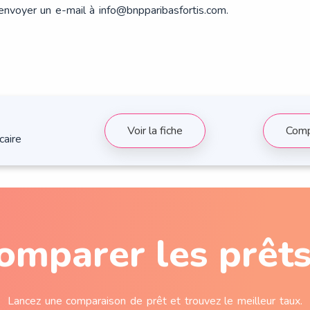
envoyer un e-mail à
info@bnpparibasfortis.com
​​.
Voir la fiche
Comp
caire
omparer les prêts
Lancez une comparaison de prêt et trouvez le meilleur taux.