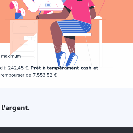
x maximum
édit: 242,45 €.
Prêt à tempérament cash et
 rembourser de 7.553,52 €.
l'argent.