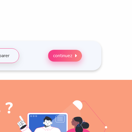
arer
continuez
 ?